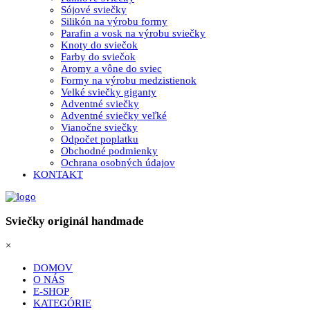
Sójové sviečky
Silikón na výrobu formy
Parafin a vosk na výrobu sviečky
Knoty do sviečok
Farby do sviečok
Aromy a vône do sviec
Formy na výrobu medzistienok
Velké sviečky giganty
Adventné sviečky
Adventné sviečky veľké
Vianočne sviečky
Odpočet poplatku
Obchodné podmienky
Ochrana osobných údajov
KONTAKT
Sviečky originál handmade
×
DOMOV
O NÁS
E-SHOP
KATEGÓRIE