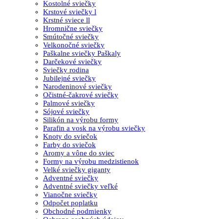
Kostolné sviečky
Krstové sviečky l
Krstné sviece ll
Hromnične sviečky
Smútočné sviečky
Velkonočné sviečky
Paškalne sviečky Paškaly
Darčekové sviečky
Sviečky rodina
Jubilejné sviečky
Narodeninové sviečky
Očistné-čakrové sviečky
Palmové sviečky
Sójové sviečky
Silikón na výrobu formy
Parafin a vosk na výrobu sviečky
Knoty do sviečok
Farby do sviečok
Aromy a vône do sviec
Formy na výrobu medzistienok
Velké sviečky giganty
Adventné sviečky
Adventné sviečky veľké
Vianočne sviečky
Odpočet poplatku
Obchodné podmienky