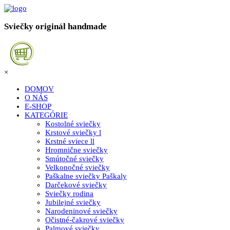
Sviečky originál handmade
×
DOMOV
O NÁS
E-SHOP
KATEGÓRIE
Kostolné sviečky
Krstové sviečky l
Krstné sviece ll
Hromnične sviečky
Smútočné sviečky
Velkonočné sviečky
Paškalne sviečky Paškaly
Darčekové sviečky
Sviečky rodina
Jubilejné sviečky
Narodeninové sviečky
Očistné-čakrové sviečky
Palmové sviečky