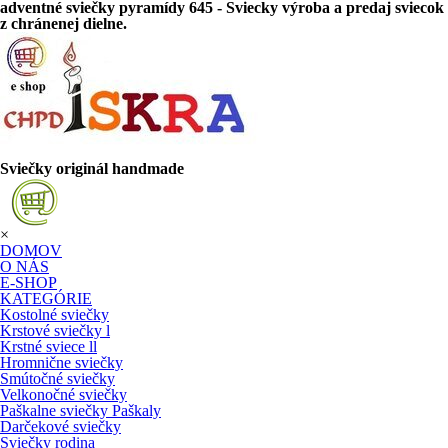
adventné sviečky pyramídy 645 - Sviecky výroba a predaj sviecok
z chránenej dielne.
Sviečky originál handmade
×
DOMOV
O NÁS
E-SHOP
KATEGÓRIE
Kostolné sviečky
Krstové sviečky l
Krstné sviece ll
Hromnične sviečky
Smútočné sviečky
Velkonočné sviečky
Paškalne sviečky Paškaly
Darčekové sviečky
Sviečky rodina