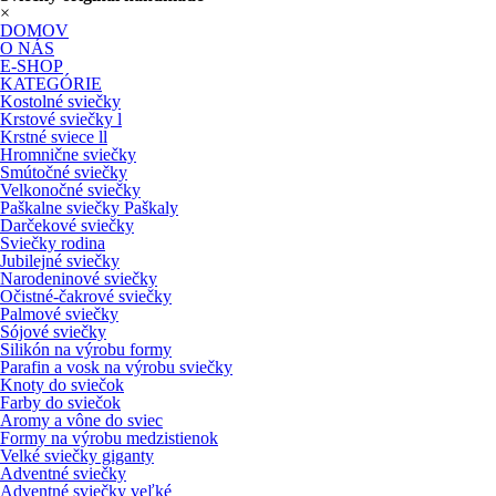
×
DOMOV
O NÁS
E-SHOP
KATEGÓRIE
Kostolné sviečky
Krstové sviečky l
Krstné sviece ll
Hromnične sviečky
Smútočné sviečky
Velkonočné sviečky
Paškalne sviečky Paškaly
Darčekové sviečky
Sviečky rodina
Jubilejné sviečky
Narodeninové sviečky
Očistné-čakrové sviečky
Palmové sviečky
Sójové sviečky
Silikón na výrobu formy
Parafin a vosk na výrobu sviečky
Knoty do sviečok
Farby do sviečok
Aromy a vône do sviec
Formy na výrobu medzistienok
Velké sviečky giganty
Adventné sviečky
Adventné sviečky veľké