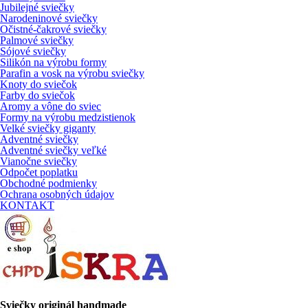
Jubilejné sviečky
Narodeninové sviečky
Očistné-čakrové sviečky
Palmové sviečky
Sójové sviečky
Silikón na výrobu formy
Parafin a vosk na výrobu sviečky
Knoty do sviečok
Farby do sviečok
Aromy a vône do sviec
Formy na výrobu medzistienok
Velké sviečky giganty
Adventné sviečky
Adventné sviečky veľké
Vianočne sviečky
Odpočet poplatku
Obchodné podmienky
Ochrana osobných údajov
KONTAKT
Sviečky originál handmade