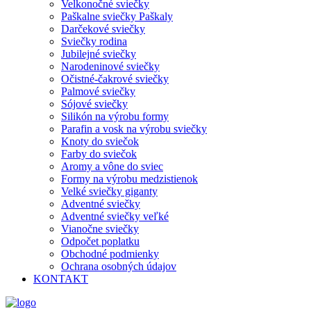
Velkonočné sviečky
Paškalne sviečky Paškaly
Darčekové sviečky
Sviečky rodina
Jubilejné sviečky
Narodeninové sviečky
Očistné-čakrové sviečky
Palmové sviečky
Sójové sviečky
Silikón na výrobu formy
Parafin a vosk na výrobu sviečky
Knoty do sviečok
Farby do sviečok
Aromy a vône do sviec
Formy na výrobu medzistienok
Velké sviečky giganty
Adventné sviečky
Adventné sviečky veľké
Vianočne sviečky
Odpočet poplatku
Obchodné podmienky
Ochrana osobných údajov
KONTAKT