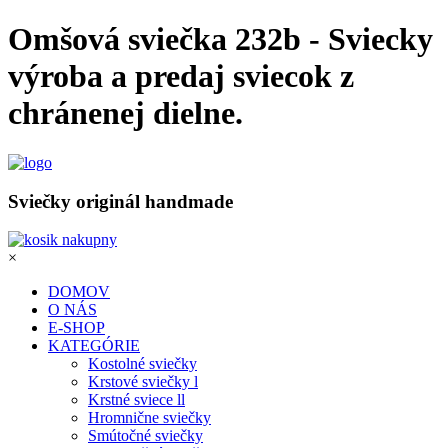
Omšová sviečka 232b - Sviecky
výroba a predaj sviecok z
chránenej dielne.
Sviečky originál handmade
×
DOMOV
O NÁS
E-SHOP
KATEGÓRIE
Kostolné sviečky
Krstové sviečky l
Krstné sviece ll
Hromnične sviečky
Smútočné sviečky