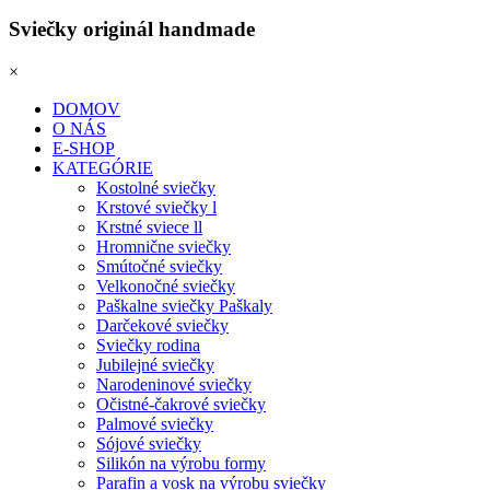
Sviečky originál handmade
×
DOMOV
O NÁS
E-SHOP
KATEGÓRIE
Kostolné sviečky
Krstové sviečky l
Krstné sviece ll
Hromnične sviečky
Smútočné sviečky
Velkonočné sviečky
Paškalne sviečky Paškaly
Darčekové sviečky
Sviečky rodina
Jubilejné sviečky
Narodeninové sviečky
Očistné-čakrové sviečky
Palmové sviečky
Sójové sviečky
Silikón na výrobu formy
Parafin a vosk na výrobu sviečky