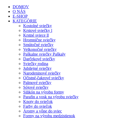
DOMOV
O NÁS
E-SHOP
KATEGÓRIE
Kostolné sviečky
Krstové sviečky l
Krstné sviece ll
Hromnične sviečky
Smútočné sviečky
Velkonočné sviečky
Paškalne sviečky Paškaly
Darčekové sviečky
Sviečky rodina
Jubilejné sviečky
Narodeninové sviečky
Očistné-čakrové sviečky
Palmové sviečky
Sójové sviečky
Silikón na výrobu formy
Parafin a vosk na výrobu sviečky
Knoty do sviečok
Farby do sviečok
Aromy a vône do sviec
Formy na výrobu medzistienok