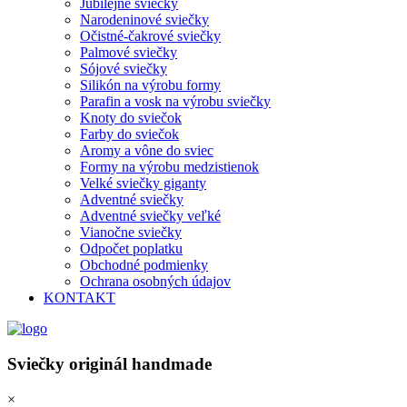
Jubilejné sviečky
Narodeninové sviečky
Očistné-čakrové sviečky
Palmové sviečky
Sójové sviečky
Silikón na výrobu formy
Parafin a vosk na výrobu sviečky
Knoty do sviečok
Farby do sviečok
Aromy a vône do sviec
Formy na výrobu medzistienok
Velké sviečky giganty
Adventné sviečky
Adventné sviečky veľké
Vianočne sviečky
Odpočet poplatku
Obchodné podmienky
Ochrana osobných údajov
KONTAKT
Sviečky originál handmade
×