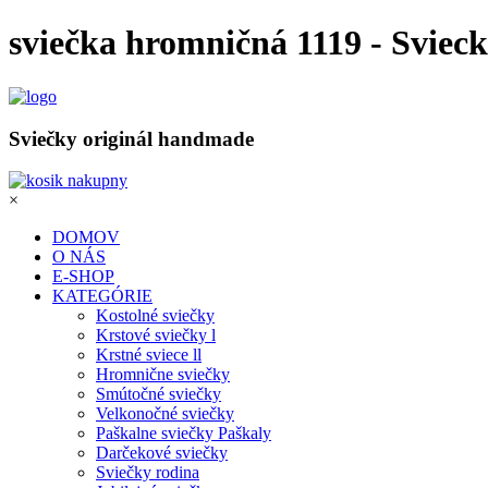
sviečka hromničná 1119 - Svieck
Sviečky originál handmade
×
DOMOV
O NÁS
E-SHOP
KATEGÓRIE
Kostolné sviečky
Krstové sviečky l
Krstné sviece ll
Hromnične sviečky
Smútočné sviečky
Velkonočné sviečky
Paškalne sviečky Paškaly
Darčekové sviečky
Sviečky rodina