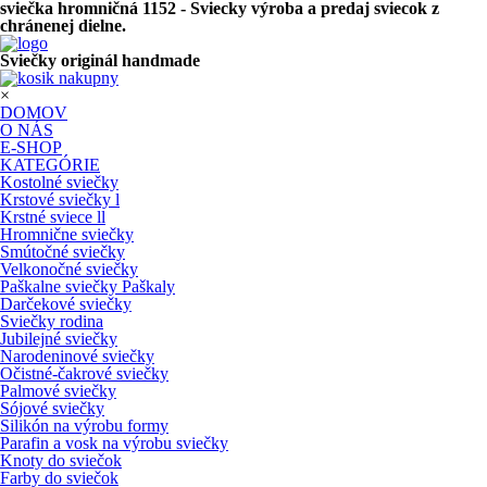
sviečka hromničná 1152 - Sviecky výroba a predaj sviecok z
chránenej dielne.
Sviečky originál handmade
×
DOMOV
O NÁS
E-SHOP
KATEGÓRIE
Kostolné sviečky
Krstové sviečky l
Krstné sviece ll
Hromnične sviečky
Smútočné sviečky
Velkonočné sviečky
Paškalne sviečky Paškaly
Darčekové sviečky
Sviečky rodina
Jubilejné sviečky
Narodeninové sviečky
Očistné-čakrové sviečky
Palmové sviečky
Sójové sviečky
Silikón na výrobu formy
Parafin a vosk na výrobu sviečky
Knoty do sviečok
Farby do sviečok