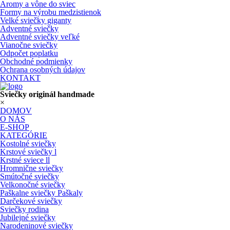
Aromy a vône do sviec
Formy na výrobu medzistienok
Velké sviečky giganty
Adventné sviečky
Adventné sviečky veľké
Vianočne sviečky
Odpočet poplatku
Obchodné podmienky
Ochrana osobných údajov
KONTAKT
Sviečky originál handmade
×
DOMOV
O NÁS
E-SHOP
KATEGÓRIE
Kostolné sviečky
Krstové sviečky l
Krstné sviece ll
Hromnične sviečky
Smútočné sviečky
Velkonočné sviečky
Paškalne sviečky Paškaly
Darčekové sviečky
Sviečky rodina
Jubilejné sviečky
Narodeninové sviečky