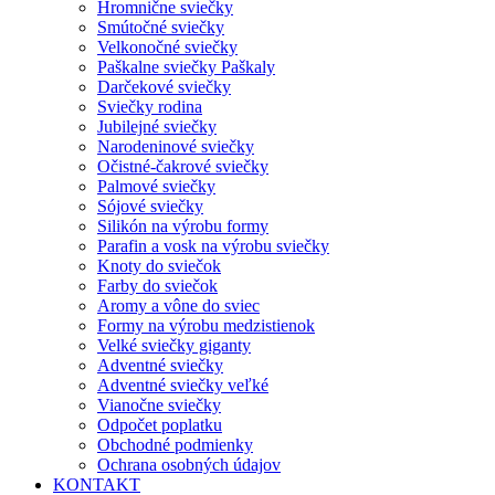
Hromnične sviečky
Smútočné sviečky
Velkonočné sviečky
Paškalne sviečky Paškaly
Darčekové sviečky
Sviečky rodina
Jubilejné sviečky
Narodeninové sviečky
Očistné-čakrové sviečky
Palmové sviečky
Sójové sviečky
Silikón na výrobu formy
Parafin a vosk na výrobu sviečky
Knoty do sviečok
Farby do sviečok
Aromy a vône do sviec
Formy na výrobu medzistienok
Velké sviečky giganty
Adventné sviečky
Adventné sviečky veľké
Vianočne sviečky
Odpočet poplatku
Obchodné podmienky
Ochrana osobných údajov
KONTAKT