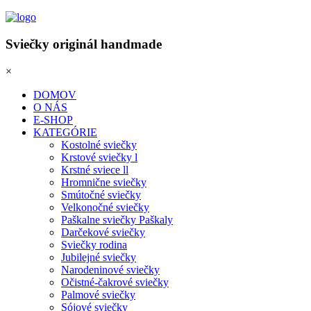
Sviečky originál handmade
×
DOMOV
O NÁS
E-SHOP
KATEGÓRIE
Kostolné sviečky
Krstové sviečky l
Krstné sviece ll
Hromnične sviečky
Smútočné sviečky
Velkonočné sviečky
Paškalne sviečky Paškaly
Darčekové sviečky
Sviečky rodina
Jubilejné sviečky
Narodeninové sviečky
Očistné-čakrové sviečky
Palmové sviečky
Sójové sviečky