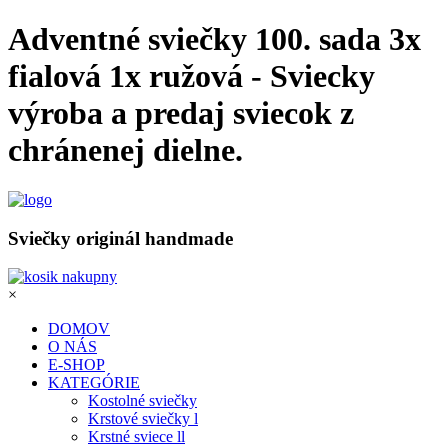
Adventné sviečky 100. sada 3x
fialová 1x ružová - Sviecky
výroba a predaj sviecok z
chránenej dielne.
Sviečky originál handmade
×
DOMOV
O NÁS
E-SHOP
KATEGÓRIE
Kostolné sviečky
Krstové sviečky l
Krstné sviece ll