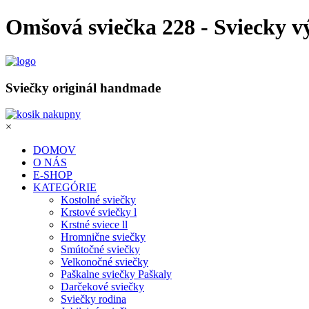
Omšová sviečka 228 - Sviecky vý
Sviečky originál handmade
×
DOMOV
O NÁS
E-SHOP
KATEGÓRIE
Kostolné sviečky
Krstové sviečky l
Krstné sviece ll
Hromnične sviečky
Smútočné sviečky
Velkonočné sviečky
Paškalne sviečky Paškaly
Darčekové sviečky
Sviečky rodina