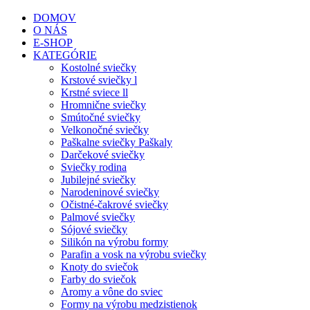
DOMOV
O NÁS
E-SHOP
KATEGÓRIE
Kostolné sviečky
Krstové sviečky l
Krstné sviece ll
Hromnične sviečky
Smútočné sviečky
Velkonočné sviečky
Paškalne sviečky Paškaly
Darčekové sviečky
Sviečky rodina
Jubilejné sviečky
Narodeninové sviečky
Očistné-čakrové sviečky
Palmové sviečky
Sójové sviečky
Silikón na výrobu formy
Parafin a vosk na výrobu sviečky
Knoty do sviečok
Farby do sviečok
Aromy a vône do sviec
Formy na výrobu medzistienok