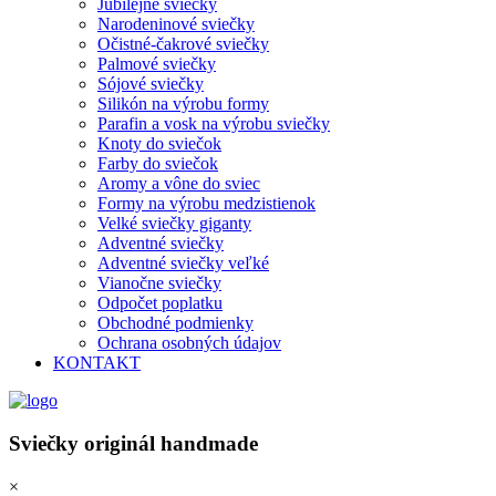
Jubilejné sviečky
Narodeninové sviečky
Očistné-čakrové sviečky
Palmové sviečky
Sójové sviečky
Silikón na výrobu formy
Parafin a vosk na výrobu sviečky
Knoty do sviečok
Farby do sviečok
Aromy a vône do sviec
Formy na výrobu medzistienok
Velké sviečky giganty
Adventné sviečky
Adventné sviečky veľké
Vianočne sviečky
Odpočet poplatku
Obchodné podmienky
Ochrana osobných údajov
KONTAKT
Sviečky originál handmade
×